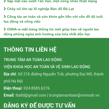
Sập mặt cầu vượt Tân Vạn, một công nhân thiệt mạng
Cháy nổ lớn tại Xí nghiệp Bản đồ Đà Lạt
Công tác an toàn và sức khỏe gắn liền với vấn đề độ tuổi
lao động và công việc
OSHA ra mắt trang thông tin mới giúp bảo vệ người lao
động phòng ngừa ảnh hưởng của hóa chất độc hại
THÔNG TIN LIÊN HỆ
TRUNG TÂM AN TOÀN LAO ĐỘNG
VIỆN KHOA HỌC AN TOÀN VÀ VỆ SINH LAO ĐỘNG
Địa chỉ:
Số 216 đường Nguyễn Trãi, phường Đại Mỗ, thành
phố Hà Nội
Điện thoại:
024.8585.6276
Email:
ttatld@gmail.com | trungtamantoan@vnniosh.vn
ĐĂNG KÝ ĐỂ ĐƯỢC TƯ VẤN