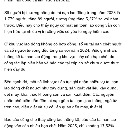
nhóm lao động và lĩnh vực sản xuất.
Số người bị thương nặng do tai nạn lao động trong năm 2025 là
1.779 người, tăng 89 người, tương ứng tăng 5,27% so với năm
trước. Điều này cho thấy nguy cơ mất an toàn lao động vẫn còn
hiện hữu tại nhiều vị trí công việc có yếu tố nguy hiểm cao.
Ở khu vực lao động không có hợp đồng, số vụ tai nạn chết người
và số người tử vong đều tăng so với năm 2024. Việc ghi nhận,
thống kê tai nạn lao động trong khu vực này còn hạn chế, do
công tác lập biên bản và báo cáo tại cấp cơ sở chưa được thực
hiện đầy đủ.
Bên cạnh đó, một số lĩnh vực tiếp tục ghi nhận nhiều vụ tai nạn
lao động chết người như xây dựng, sản xuất vật liệu xây dựng,
dệt may, khai thác khoáng sản và sản xuất điện. Các nguyên
nhân phổ biến dẫn đến tai nạn gồm tai nạn giao thông, ngã từ
trên cao, điện giật và sự cố liên quan đến máy, thiết bị.
Báo cáo cũng cho thấy công tác thống kê, báo cáo tai nạn lao
động vẫn còn nhiều hạn chế. Năm 2025, chỉ khoảng 17,52%