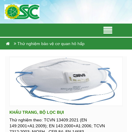
Thử nghiệm bảo vệ cơ quan hô hấp
KHẨU TRANG, BỘ LỌC BỤI
Thử nghiệm theo: TCVN 13409:2021 (EN
149:2001+A1:2009); EN 143:2000+A1:2006; TCVN
7312:2003; NIOSH - CFR 84; EN 14683, ...