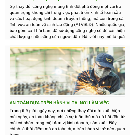
THÁI LAN
Sự thay đổi công nghệ mang tính đột phá đóng một vai trò
quan trọng không chỉ trong việc phát triển kinh tế toàn cầu
và các hoạt động kinh doanh truyền thống, mà còn trong cả
lĩnh vực an toàn vệ sinh lao động (ATVSLĐ). Nhiều quốc gia,
bao gồm cả Thái Lan, đã sử dụng công nghệ số để cải thiện
chất lượng cuộc sống của người dân. Bài viết này mô tả quá
trình số hóa trong lĩnh vực ATVSLĐ ở Thái Lan và ví dụ thực
tế sử dụng Internet vạn vật (Internet of Things) vào việc
quản lý xe nâng để cải thiện ATVSLĐ và đầu ra năng suất.
AN TOÀN DỰA TRÊN HÀNH VI TẠI NƠI LÀM VIỆC
Trong thế giới ngày nay, nơi những thay đổi mới xuất hiện
mỗi ngày, an toàn không chỉ là sự tuân thủ mà nó bắt đầu từ
mỗi cá nhân trong một đơn vị kinh doanh, sản xuất. Đây
chính là thời điểm mà an toàn dựa trên hành vi trở nên quan
trọng.