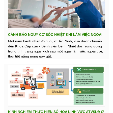
Hoa Kỳ là 50 µg/m3 cho một ca làm việc hoàn chỉnh, được
tính trung bình theo thời gian làm việc 8 giờ (TWA) đối với
tất cả thợ mỏ và thiết lập một giới hạn hành động là 25
µg/m3. Điều này có nghĩa là lượng RCS mà một thợ mỏ có
thể tiếp xúc trung bình đã được giảm khoảng 50%.
CẢNH BÁO NGUY CƠ SỐC NHIỆT KHI LÀM VIỆC NGOÀI
TRỜI NẮNG KÉO DÀI
Một nam bệnh nhân 42 tuổi, ở Bắc Ninh, vừa được chuyển
đến Khoa Cấp cứu - Bệnh viện Bệnh Nhiệt đới Trung ương
trong tình trạng nguy kịch sau một ngày làm việc ngoài trời,
thời tiết nắng nóng gay gắt.
KINH NGHIỆM THỰC HIỆN SỐ HÓA LĨNH VỰC ATVSLĐ Ở