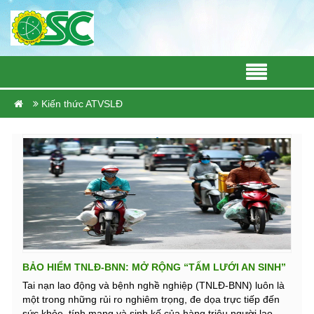
Kiến thức ATVSLĐ
BẢO HIỂM TNLĐ-BNN: MỞ RỘNG “TẤM LƯỚI AN SINH”
CHO LAO ĐỘNG PHI CHÍNH THỨC
Tai nạn lao động và bệnh nghề nghiệp (TNLĐ-BNN) luôn là
một trong những rủi ro nghiêm trọng, đe dọa trực tiếp đến
sức khỏe, tính mạng và sinh kế của hàng triệu người lao