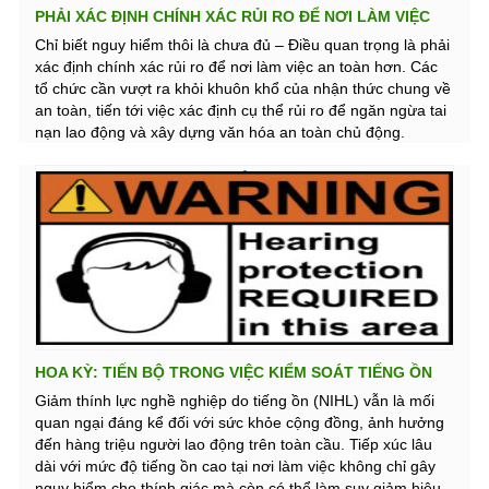
PHẢI XÁC ĐỊNH CHÍNH XÁC RỦI RO ĐỂ NƠI LÀM VIỆC
AN TOÀN HƠN
Chỉ biết nguy hiểm thôi là chưa đủ – Điều quan trọng là phải
xác định chính xác rủi ro để nơi làm việc an toàn hơn. Các
tổ chức cần vượt ra khỏi khuôn khổ của nhận thức chung về
an toàn, tiến tới việc xác định cụ thể rủi ro để ngăn ngừa tai
nạn lao động và xây dựng văn hóa an toàn chủ động.
HOA KỲ: TIẾN BỘ TRONG VIỆC KIỂM SOÁT TIẾNG ỒN
VÀ THÍNH GIÁC Ở NƠI LÀM VIỆC
Giảm thính lực nghề nghiệp do tiếng ồn (NIHL) vẫn là mối
quan ngại đáng kể đối với sức khỏe cộng đồng, ảnh hưởng
đến hàng triệu người lao động trên toàn cầu. Tiếp xúc lâu
dài với mức độ tiếng ồn cao tại nơi làm việc không chỉ gây
nguy hiểm cho thính giác mà còn có thể làm suy giảm hiệu