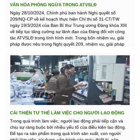
VĂN HÓA PHÒNG NGỪA TRONG ATVSLĐ
Ngày 28/10/2024, Chính phủ ban hành Nghị quyết số
209/NQ-CP về kế hoạch thực hiện Chỉ thị số 31-CT/TW
ngày 19/3/2024 của Ban Bí thư Trung ương Đảng khóa XIII
về tiếp tục tăng cường sự lãnh đạo của Đảng đối với công
tác ATVSLĐ trong tình hình mới. Trong bốn nhiệm vụ, giải
pháp được nêu trong Nghị quyết 209, nhiệm vụ, giải pháp
đầu tiên được nêu là nâng cao nhận thức, ý thức, trách
nhiệm đối với công tác ATVSLĐ. Điều này cho thấy Chính
phủ đặt trọng tâm vào văn hóa phòng ngừa trong ATVSLĐ –
được xem là giải pháp bền vững để ngăn chặn tai nạn lao
động, bệnh nghề nghiệp (TNLĐ, BNN).
CẢI THIỆN TƯ THẾ LÀM VIỆC CHO NGƯỜI LAO ĐỘNG
Trong quá trình làm việc, người lao động phải tiếp cận và
chịu sự ràng buộc bởi nhiều yếu tố của điều kiện lao động.
Để tạo ra sản phẩm trong quá trình sản xuất, con người
phải làm việc, sử dụng, vận hành các máy, thiết bị, sản