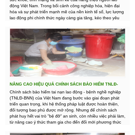
động Việt Nam. Trong bối cảnh công nghiệp hóa, hiện đại
hóa và sự phát triển mạnh mẽ của nền kinh tế số, lực lượng
lao động phi chính thức ngày càng gia tăng, kéo theo yêu
cầu cấp thiết về một hệ thống an sinh xã hội bao trùm,
không để ai bị bỏ lại phía sau. Việc ban hành Nghị định
143/2024/NĐ-CP, có hiệu lực từ ngày 1/1/2025, lần đầu tiên
thiết lập cơ chế bảo hiểm tai nạn lao động theo hình thức tự
nguyện dành cho người lao động không có hợp đồng, được
xem là bước ngoặt quan trọng trong việc mở rộng “tấm lưới
an sinh” quốc gia.
NÂNG CAO HIỆU QUẢ CHÍNH SÁCH BẢO HIỂM TNLĐ-
BNN TRONG GIAI ĐOẠN MỚI
Chính sách bảo hiểm tai nạn lao động - bệnh nghề nghiệp
(TNLĐ-BNN) của Việt Nam đang bước vào giai đoạn phát
triển quan trọng, khi hệ thống pháp luật được hoàn thiện,
đối tượng bao phủ được mở rộng. Nhưng để chính sách
phát huy hết vai trò "bệ đỡ" an sinh, còn nhiều việc phải làm,
từ nâng cao ý thức tham gia cho đến đổi mới phương thức
thực thi.