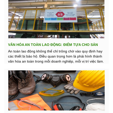
VĂN HÓA AN TOÀN LAO ĐỘNG: ĐIỂM TỰA CHO SẢN
XUẤT BỀN VỮNG TẠI DOANH NGHIỆP
An toàn lao động không thể chỉ trông chờ vào quy định hay
các thiết bị bảo hộ. Điều quan trọng hơn là phải hình thành
văn hóa an toàn trong mỗi doanh nghiệp, mỗi vị trí việc làm.