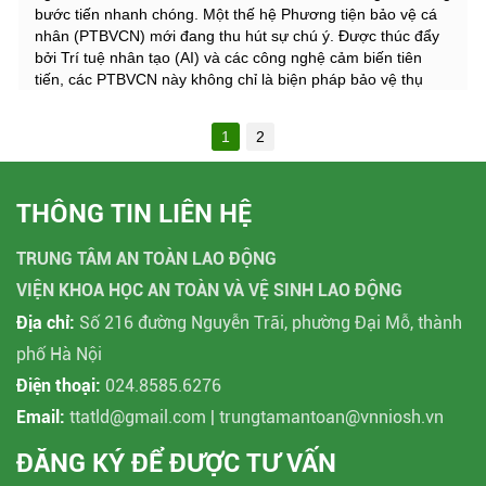
bước tiến nhanh chóng. Một thế hệ Phương tiện bảo vệ cá
nhân (PTBVCN) mới đang thu hút sự chú ý. Được thúc đẩy
bởi Trí tuệ nhân tạo (AI) và các công nghệ cảm biến tiên
tiến, các PTBVCN này không chỉ là biện pháp bảo vệ thụ
động mà còn là biện pháp bảo vệ chủ động với mục tiêu
hướng tới sự an toàn của người lao động.
1
2
THÔNG TIN LIÊN HỆ
TRUNG TÂM AN TOÀN LAO ĐỘNG
VIỆN KHOA HỌC AN TOÀN VÀ VỆ SINH LAO ĐỘNG
Địa chỉ:
Số 216 đường Nguyễn Trãi, phường Đại Mỗ, thành
phố Hà Nội
Điện thoại:
024.8585.6276
Email:
ttatld@gmail.com | trungtamantoan@vnniosh.vn
ĐĂNG KÝ ĐỂ ĐƯỢC TƯ VẤN