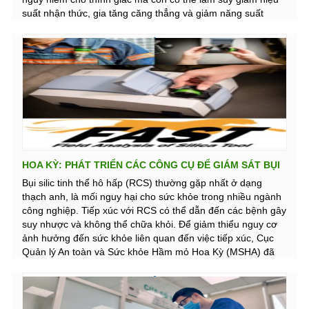
suất nhận thức, gia tăng căng thẳng và giảm năng suất
chung. Ngoài nguy cơ mất thính lực, tiếp xúc với tiếng ồn
còn liên quan đến căng thẳng tim mạch, rối loạn giấc ngủ
(đối với công nhân làm ca), giảm sự hài lòng trong công việc
và gia tăng nguy cơ tai nạn do giao tiếp kém hoặc không
nghe được cảnh báo.
HOA KỲ: PHÁT TRIỂN CÁC CÔNG CỤ ĐỂ GIÁM SÁT BỤI
HÔ HẤP SILICA TINH THỂ TRONG MÔI TRƯỜNG KHAI
Bụi silic tinh thể hô hấp (RCS) thường gặp nhất ở dạng
thạch anh, là mối nguy hại cho sức khỏe trong nhiều ngành
THÁC MỎ
công nghiệp. Tiếp xúc với RCS có thể dẫn đến các bệnh gây
suy nhược và không thể chữa khỏi. Để giảm thiểu nguy cơ
ảnh hưởng đến sức khỏe liên quan đến việc tiếp xúc, Cục
Quản lý An toàn và Sức khỏe Hầm mỏ Hoa Kỳ (MSHA) đã
ban hành quy định cuối cùng để giảm mức độ tiếp xúc của
thợ mỏ với RCS vào tháng 4 năm 2024. Quy định cuối cùng
này giảm giới hạn tiếp xúc cho phép (PEL) đối với RCS
xuống mức giới hạn tiếp xúc khuyến nghị (REL) của NIOSH