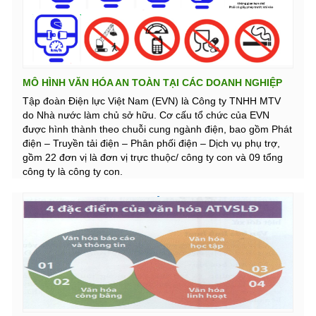
MÔ HÌNH VĂN HÓA AN TOÀN TẠI CÁC DOANH NGHIỆP
THUỘC TẬP ĐOÀN EVN
Tập đoàn Điện lực Việt Nam (EVN) là Công ty TNHH MTV
do Nhà nước làm chủ sở hữu. Cơ cấu tổ chức của EVN
được hình thành theo chuỗi cung ngành điện, bao gồm Phát
điện – Truyền tải điện – Phân phối điện – Dịch vụ phụ trợ,
gồm 22 đơn vị là đơn vị trực thuộc/ công ty con và 09 tổng
công ty là công ty con.