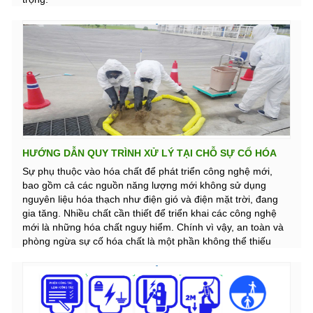
HƯỚNG DẪN QUY TRÌNH XỬ LÝ TẠI CHỖ SỰ CỐ HÓA
CHẤT TRÀN ĐỔ TẠI DOANH NGHIỆP
Sự phụ thuộc vào hóa chất để phát triển công nghệ mới,
bao gồm cả các nguồn năng lượng mới không sử dụng
nguyên liệu hóa thạch như điện gió và điện mặt trời, đang
gia tăng. Nhiều chất cần thiết để triển khai các công nghệ
mới là những hóa chất nguy hiểm. Chính vì vậy, an toàn và
phòng ngừa sự cố hóa chất là một phần không thể thiếu
trong các quá trình chuyển đổi xanh và các vấn đề môi
trường đang nổi lên. Để phát triển bền vững doanh nghiệp
cần phải quản lý rủi ro sự cố hóa chất tại doanh nghiệp.