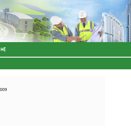
 HỆ
2009