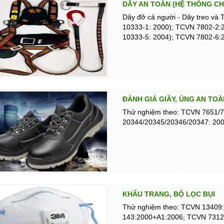
DÂY AN TOÀN (HỆ THỐNG C
Dây đỡ cả người - Dây treo và 
10333-1: 2000); TCVN 7802-2:
10333-5: 2004); TCVN 7802-6:
ĐÁNH GIÁ GIẦY, ỦNG AN TOÀ
Thử nghiệm theo: TCVN 7651/7
20344/20345/20346/20347: 200
KHẨU TRANG, BỘ LỌC BỤI
Thử nghiệm theo: TCVN 13409:
143:2000+A1:2006; TCVN 7312: