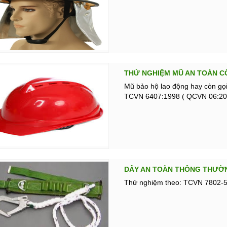
THỬ NGHIỆM MŨ AN TOÀN C
Mũ bảo hộ lao động hay còn gọ
TCVN 6407:1998 ( QCVN 06:2
DÂY AN TOÀN THÔNG THƯỜ
Thử nghiệm theo: TCVN 7802-5