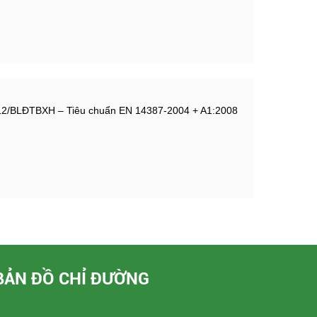
12/BLĐTBXH – Tiêu chuẩn EN 14387-2004 + A1:2008
BẢN ĐỒ CHỈ ĐƯỜNG